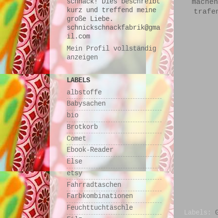
machen
schnack! Dies beschreibt
kurz und treffend meine
trafe
große Liebe.
schnickschnackfabrik@gma
il.com
Mein Profil vollständig
anzeigen
LABELS
albstoffe
Babysachen
bio
Brotkorb
Comet
Ebook-Reader
Else
etsy
Fahrradtaschen
Farbkombinationen
Feuchttuchtäschle
Labels: