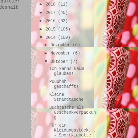
agsfeier
►
2018
(11)
deshalb
►
2017
(40)
►
2016
(62)
►
2015
(106)
▼
2014
(100)
►
Dezember
(6)
►
November
(6)
▼
Oktober
(7)
Ich kanns kaum
glauben!
Puuuhhh -
geschafft!
Kleine
Strandtasche
Buchtasche als
Geschenkverpackun
g
Für ein
Kleidungsstück...
- Sportklamotte