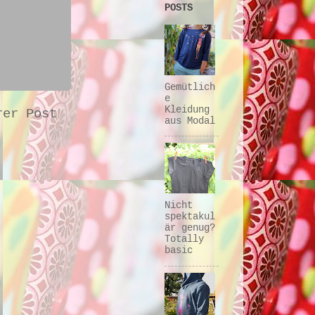
POSTS
Gemütlich
e
Kleidung
rer Post
aus Modal
Nicht
spektakul
är genug?
Totally
basic