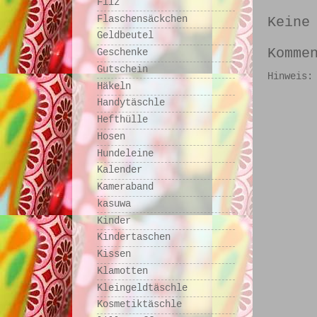
Filz
Flaschensäckchen
Keine
Geldbeutel
Komme
Geschenke
Gutschein
Hinweis:
Häkeln
Handytäschle
Hefthülle
Hosen
Hundeleine
Kalender
Kameraband
kasuwa
Kinder
Kindertaschen
Kissen
Klamotten
Kleingeldtäschle
Kosmetiktäschle