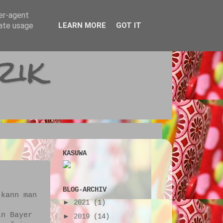
ser-agent
rate usage
LEARN MORE
GOT IT
rik
KASUWA
BLOG-ARCHIV
 kann man
►
2021
(1)
.
in Bayer
►
2019
(14)