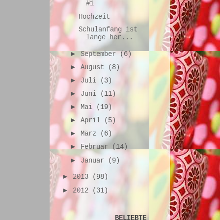
#1
Hochzeit
Schulanfang ist
lange her...
►
September
(6)
►
August
(8)
►
Juli
(3)
►
Juni
(11)
►
Mai
(19)
►
April
(5)
►
März
(6)
►
Februar
(14)
►
Januar
(9)
►
2013
(98)
►
2012
(31)
BELIEBTE