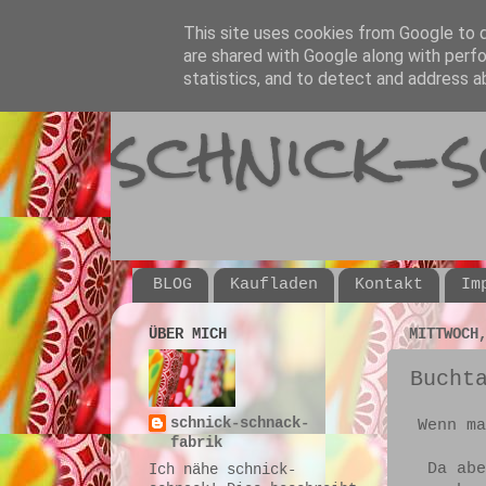
This site uses cookies from Google to de
are shared with Google along with perfo
statistics, and to detect and address a
schnick-
BLOG
Kaufladen
Kontakt
Im
ÜBER MICH
MITTWOCH
Bucht
schnick-schnack-
Wenn ma
fabrik
Da abe
Ich nähe schnick-