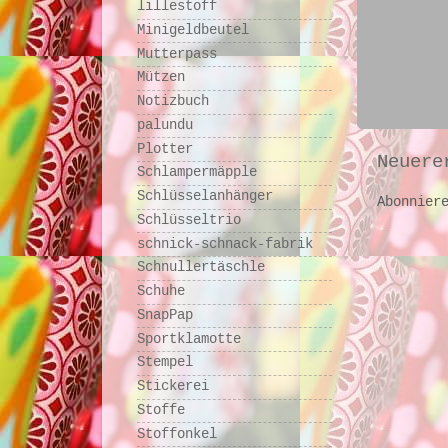
lillestoff
Minigeldbeutel
Mutterpass
Mützen
Notizbuch
palundu
Plotter
Neuere
Schlampermäpple
Schlüsselanhänger
Abonnier
Schlüsseltrio
schnick-schnack-fabrik
Schnullertäschle
Schuhe
SnapPap
Sportklamotte
Stempel
Stickerei
Stoffe
Stoffonkel