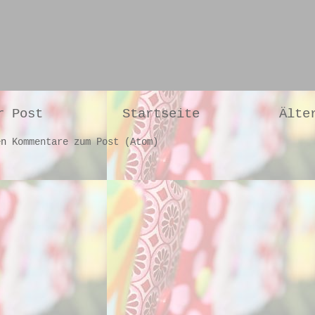
r Post
Startseite
Älte
en
Kommentare zum Post (Atom)