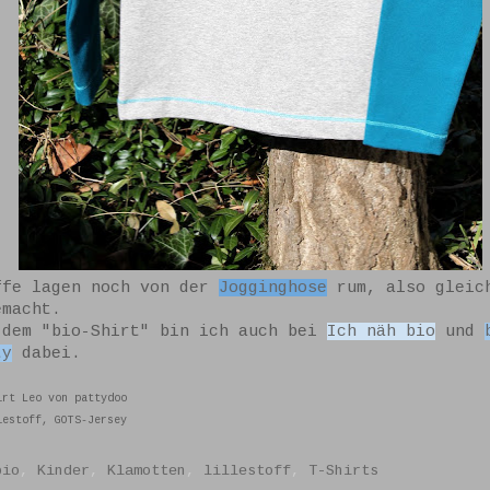
ffe lagen noch von der
Jogginghose
rum, also gleic
emacht.
 dem "bio-Shirt" bin ich auch bei
Ich näh bio
und
ty
dabei.
irt Leo von pattydoo
lestoff, GOTS-Jersey
bio
,
Kinder
,
Klamotten
,
lillestoff
,
T-Shirts