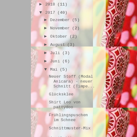
►
2018
(11)
▼
2017
(40)
►
Dezember
(5)
►
November
(2)
►
Oktober
(2)
►
August
(3)
►
Juli
(3)
►
Juni
(6)
▼
Mai
(5)
Neuer Stoff (Modal
Anicara) - neuer
Schnitt (Timpe...
Glücksklee
Shirt Leo von
pattydoo
Frühlingspuschen
im Schnee
Schnittmuster-Mix