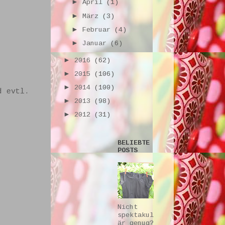
►
April
(1)
►
März
(3)
►
Februar
(4)
►
Januar
(6)
►
2016
(62)
►
2015
(106)
►
2014
(100)
d evtl.
►
2013
(98)
►
2012
(31)
BELIEBTE
POSTS
Nicht
spektakul
är genug?