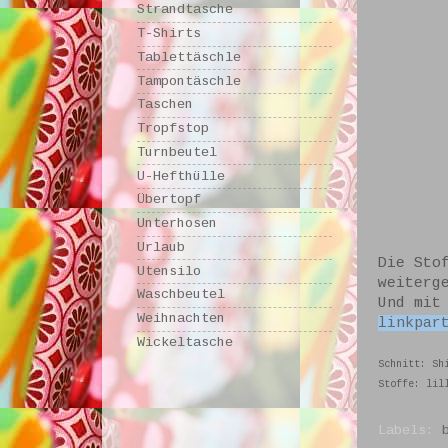
Strandtasche
T-Shirts
Tablettäschle
Tampontäschle
Taschen
Tropfstop
Turnbeutel
U-Hefthülle
Übertopf
Unterhosen
Urlaub
Die Sto
Utensilo
weiterg
Waschbeutel
Und mit
Weihnachten
linkpar
Wickeltasche
Schnitt: Sh
Stoffe: lil
Labels: