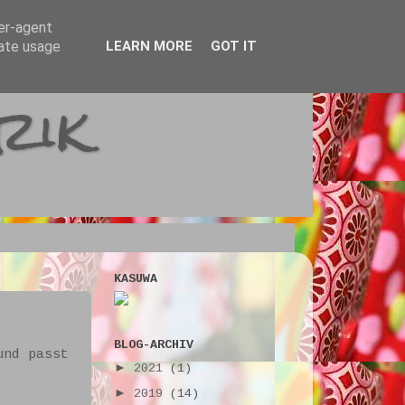
ser-agent
rate usage
LEARN MORE
GOT IT
rik
KASUWA
BLOG-ARCHIV
und passt
►
2021
(1)
►
2019
(14)