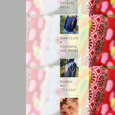
Totally
basic
Gemütlich
e
Kleidung
aus Modal
Hoodie
mit
"Trulla"