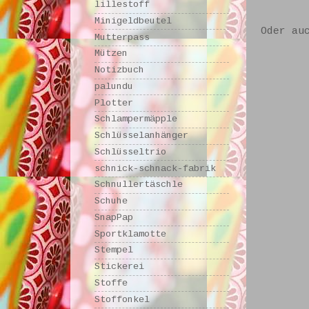
lillestoff
Minigeldbeutel
Oder au
Mutterpass
Mützen
Notizbuch
palundu
Plotter
Schlampermäpple
Schlüsselanhänger
Schlüsseltrio
schnick-schnack-fabrik
Schnullertäschle
Schuhe
SnapPap
Sportklamotte
Stempel
Stickerei
Stoffe
Stoffonkel