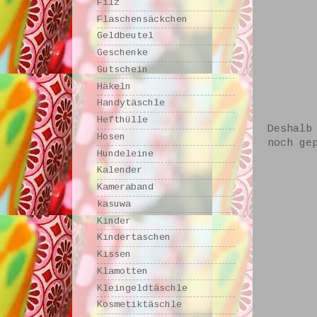
Filz
Flaschensäckchen
Geldbeutel
Geschenke
Gutschein
Häkeln
Handytäschle
Hefthülle
Deshalb
Hosen
noch ge
Hundeleine
Kalender
Kameraband
kasuwa
Kinder
Kindertaschen
Kissen
Klamotten
Kleingeldtäschle
Kosmetiktäschle