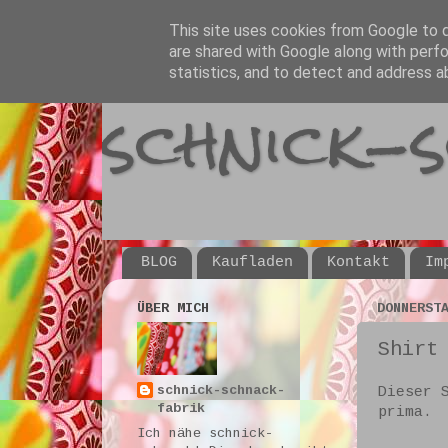
This site uses cookies from Google to de
are shared with Google along with perfo
statistics, and to detect and address a
schnick-
BLOG
Kaufladen
Kontakt
Im
ÜBER MICH
DONNERST
Shirt
schnick-schnack-
Dieser 
fabrik
prima.
Ich nähe schnick-