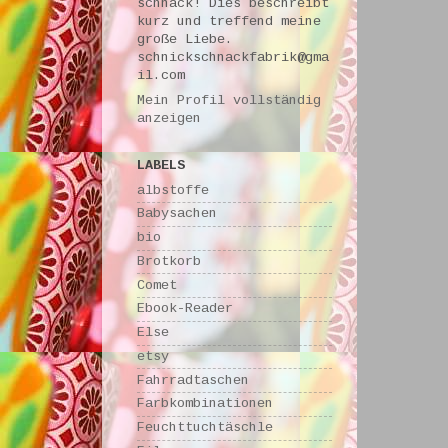
schnack! Dies beschreibt
kurz und treffend meine
große Liebe.
schnickschnackfabrik@gma
il.com
Mein Profil vollständig
anzeigen
LABELS
albstoffe
Babysachen
bio
Brotkorb
Comet
Ebook-Reader
Else
etsy
Fahrradtaschen
Farbkombinationen
Feuchttuchtäschle