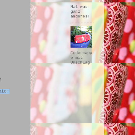
Mal was
ganz
anderes!
Federmapp
e mit
Umschlag
h
bio: