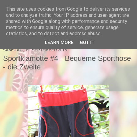
This site uses cookies from Google to deliver its services
schnick-schnack-fabrik
and to analyze traffic. Your IP address and user-agent are
shared with Google along with performance and security
metrics to ensure quality of service, generate usage
statistics, and to detect and address abuse.
▼
LEARN MORE
GOT IT
SAMSTAG, 19. SEPTEMBER 2015
Sportklamotte #4 - Bequeme Sporthose
- die Zweite