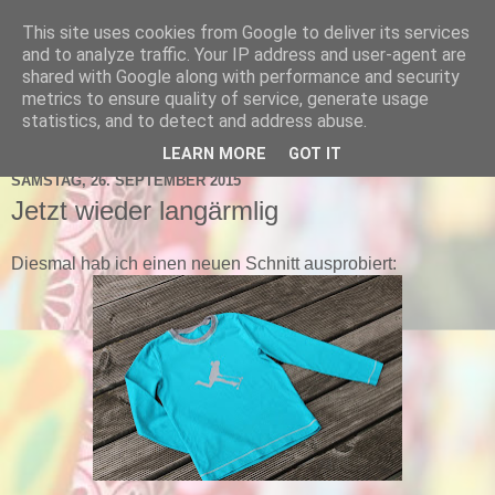
This site uses cookies from Google to deliver its services
schnick-schnack-fabrik
and to analyze traffic. Your IP address and user-agent are
shared with Google along with performance and security
metrics to ensure quality of service, generate usage
statistics, and to detect and address abuse.
▼
LEARN MORE
GOT IT
SAMSTAG, 26. SEPTEMBER 2015
Jetzt wieder langärmlig
Diesmal hab ich einen neuen Schnitt ausprobiert: