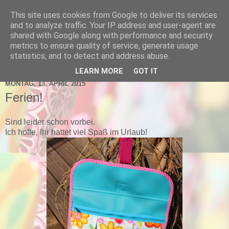
This site uses cookies from Google to deliver its services
schnick-schnack-fabrik
and to analyze traffic. Your IP address and user-agent are
shared with Google along with performance and security
metrics to ensure quality of service, generate usage
statistics, and to detect and address abuse.
▼
LEARN MORE
GOT IT
MONTAG, 13. APRIL 2015
Ferien!
Sind leider schon vorbei.
Ich hoffe, Ihr hattet viel Spaß im Urlaub!