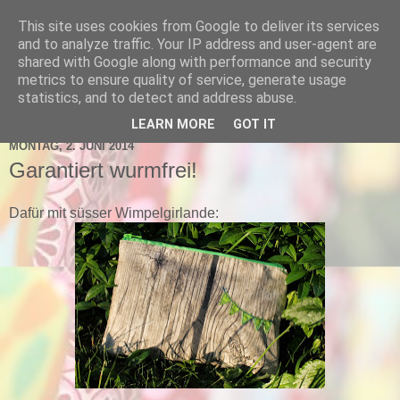
This site uses cookies from Google to deliver its services
schnick-schnack-fabrik
and to analyze traffic. Your IP address and user-agent are
shared with Google along with performance and security
metrics to ensure quality of service, generate usage
statistics, and to detect and address abuse.
▼
LEARN MORE
GOT IT
MONTAG, 2. JUNI 2014
Garantiert wurmfrei!
Dafür mit süsser Wimpelgirlande: