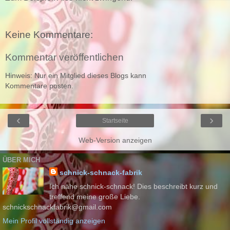
Keine Kommentare:
Kommentar veröffentlichen
Hinweis: Nur ein Mitglied dieses Blogs kann
Kommentare posten.
‹
›
Startseite
Web-Version anzeigen
ÜBER MICH
schnick-schnack-fabrik
Ich nähe schnick-schnack! Dies beschreibt kurz und
treffend meine große Liebe.
schnickschnackfabrik@gmail.com
Mein Profil vollständig anzeigen