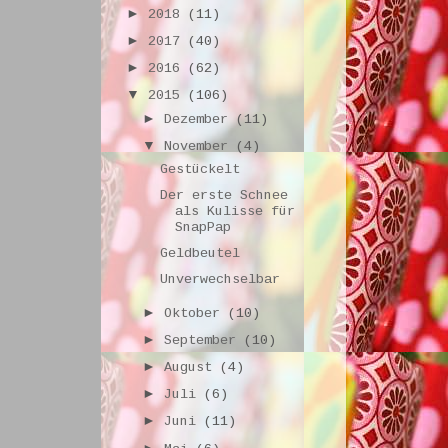
►
2018
(11)
►
2017
(40)
►
2016
(62)
▼
2015
(106)
►
Dezember
(11)
▼
November
(4)
Gestückelt
Der erste Schnee
als Kulisse für
SnapPap
Geldbeutel
Unverwechselbar
►
Oktober
(10)
►
September
(10)
►
August
(4)
►
Juli
(6)
►
Juni
(11)