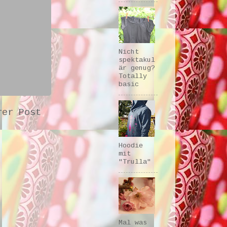
Nicht
spektakul
är genug?
Totally
basic
rer Post
Hoodie
mit
"Trulla"
Mal was