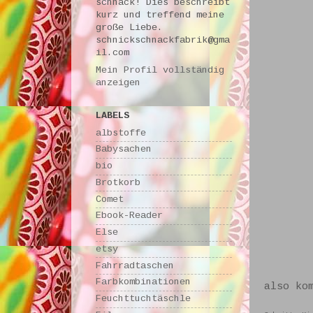
schnack! Dies beschreibt
kurz und treffend meine
große Liebe.
schnickschnackfabrik@gma
il.com
Mein Profil vollständig
anzeigen
LABELS
albstoffe
Babysachen
bio
Brotkorb
Comet
Ebook-Reader
Else
etsy
Fahrradtaschen
Farbkombinationen
also ko
Feuchttuchtäschle