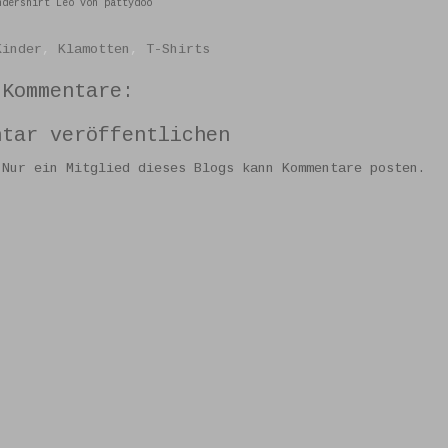
ndershirt Leo von pattydoo
Kinder
,
Klamotten
,
T-Shirts
 Kommentare:
ntar veröffentlichen
 Nur ein Mitglied dieses Blogs kann Kommentare posten.