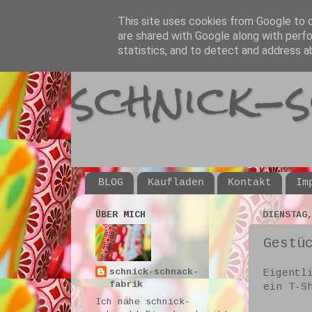
This site uses cookies from Google to de
are shared with Google along with perfo
statistics, and to detect and address a
schnick-
BLOG
Kaufladen
Kontakt
Im
ÜBER MICH
DIENSTAG
Gestü
schnick-schnack-
Eigentl
fabrik
ein T-S
Ich nähe schnick-