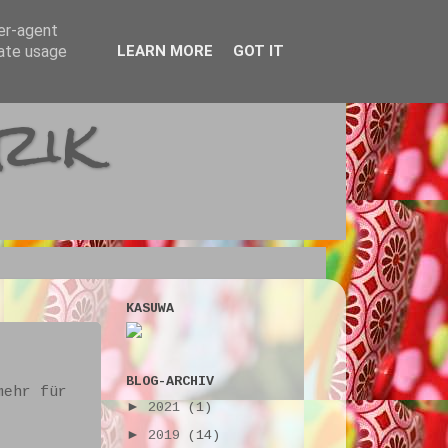
ser-agent
rate usage
LEARN MORE
GOT IT
rik
KASUWA
BLOG-ARCHIV
mehr für
►
2021
(1)
►
2019
(14)