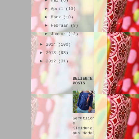
►
Mai
(6)
►
April
(13)
►
März
(10)
►
Februar
(9)
►
Januar
(12)
►
2014
(100)
►
2013
(98)
►
2012
(31)
BELIEBTE
POSTS
Gemütlich
e
Kleidung
aus Modal