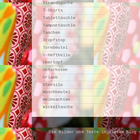
Strandtasche
T-Shirts
Tablettäschle
Tampontäschle
Taschen
Tropfstop
Turnbeutel
U-Hefthülle
Übertopf
Unterhosen
Urlaub
Utensilo
Waschbeutel
Weihnachten
Wickeltasche
Die Bilder und Texte in diesem Blog 