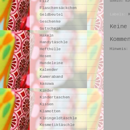
Filz
Schnitt: Ki
Flaschensäckchen
Labels:
Geldbeutel
Geschenke
Keine
Gutschein
Häkeln
Komme
Handytäschle
Hinweis:
Hefthülle
Hosen
Hundeleine
Kalender
Kameraband
kasuwa
Kinder
Kindertaschen
Kissen
Klamotten
Kleingeldtäschle
Kosmetiktäschle