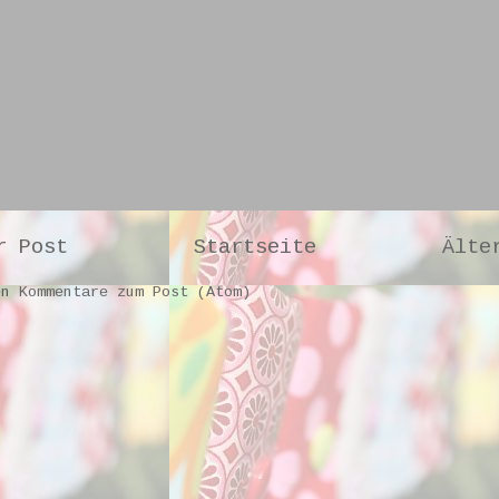
r Post
Startseite
Älte
en
Kommentare zum Post (Atom)