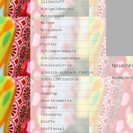
lillestoff
Minigeldbeutel
Mutterpass
Mützen
Notizbuch
palundu
Plotter
Schlampermäpple
Schlüsselanhänger
Neuere
Schlüsseltrio
schnick-schnack-fabrik
Abonnier
Schnullertäschle
Schuhe
SnapPap
Sportklamotte
Stempel
Stickerei
Stoffe
Stoffonkel