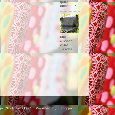
ganz
anderes!
Und
wieder
eine
Tasche
ign "Bildfenster". Powered by
Blogger
.