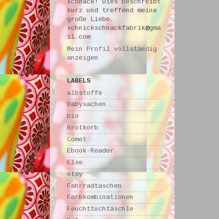
schnack! Dies beschreibt
kurz und treffend meine
große Liebe.
schnickschnackfabrik@gma
il.com
Mein Profil vollständig
anzeigen
LABELS
albstoffe
Babysachen
bio
Brotkorb
Comet
Ebook-Reader
Else
etsy
Fahrradtaschen
Farbkombinationen
Feuchttuchtäschle