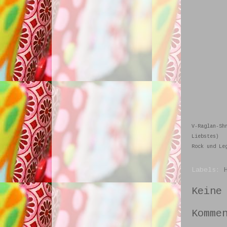
V-Raglan-Sh
Liebstes)
Rock und Le
Labels:
Keine
Komme