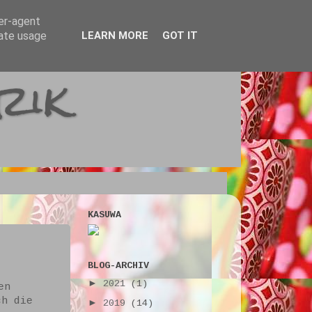
ser-agent
rate usage
LEARN MORE
GOT IT
rik
KASUWA
BLOG-ARCHIV
►
2021
(1)
en
ch die
►
2019
(14)