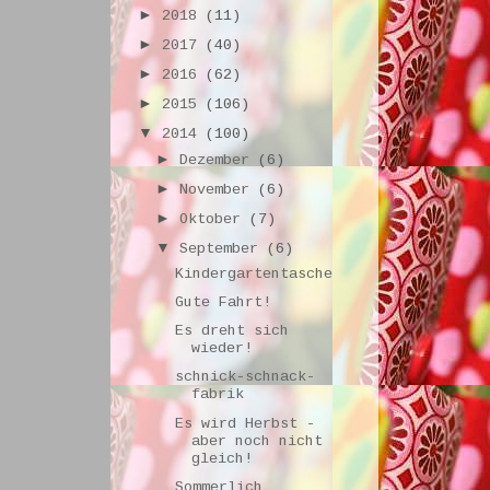
►
2018
(11)
►
2017
(40)
►
2016
(62)
►
2015
(106)
▼
2014
(100)
►
Dezember
(6)
►
November
(6)
►
Oktober
(7)
▼
September
(6)
Kindergartentasche
Gute Fahrt!
Es dreht sich
wieder!
schnick-schnack-
fabrik
Es wird Herbst -
aber noch nicht
gleich!
Sommerlich