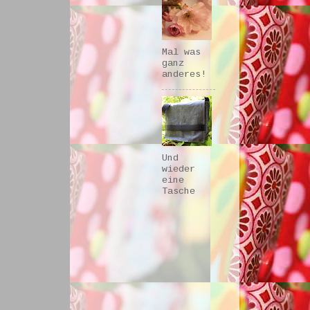
Mal was
ganz
anderes!
Und
wieder
eine
Tasche