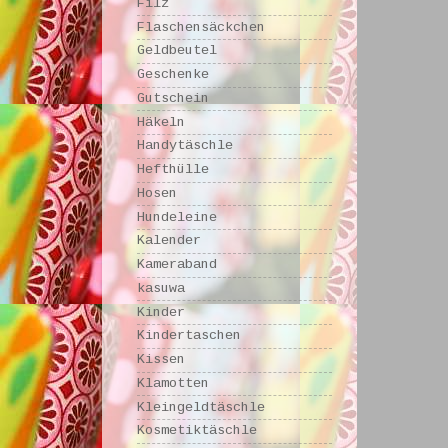
Filz
Flaschensäckchen
Geldbeutel
Geschenke
Gutschein
Häkeln
Handytäschle
Hefthülle
Hosen
Hundeleine
Kalender
Kameraband
kasuwa
Kinder
Kindertaschen
Kissen
Klamotten
Kleingeldtäschle
Kosmetiktäschle