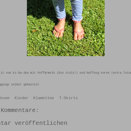
rit von ki-ba-doo mit Puffärmeln (bin stolz!) und Raffung vorne (extra Tuto
ggings selbst gebastelt
Hosen
,
Kinder
,
Klamotten
,
T-Shirts
 Kommentare:
ntar veröffentlichen