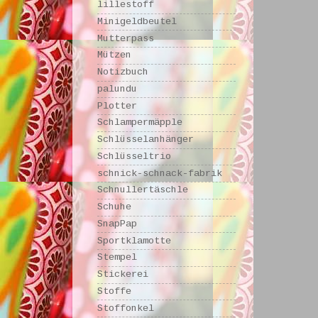
lillestoff
Minigeldbeutel
Mutterpass
Mützen
Notizbuch
palundu
Plotter
Schlampermäpple
Schlüsselanhänger
Schlüsseltrio
schnick-schnack-fabrik
Schnullertäschle
Schuhe
SnapPap
Sportklamotte
Stempel
Stickerei
Stoffe
Stoffonkel