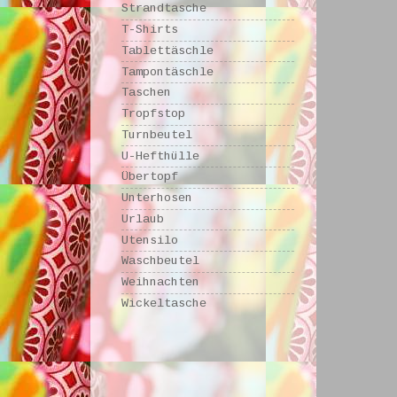
Strandtasche
T-Shirts
Tablettäschle
Tampontäschle
Taschen
Tropfstop
Turnbeutel
U-Hefthülle
Übertopf
Unterhosen
Urlaub
Utensilo
Waschbeutel
Weihnachten
Wickeltasche